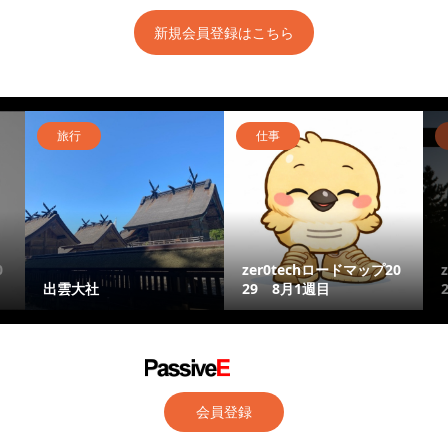
新規会員登録はこちら
旅行
仕事
0
zer0techロードマップ20
出雲大社
29 8月1週目
会員登録