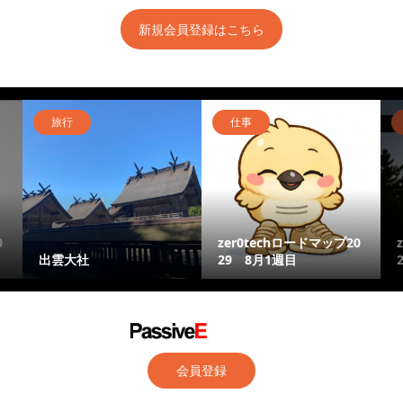
新規会員登録はこちら
旅行
仕事
0
zer0techロードマップ20
出雲大社
29 8月1週目
会員登録